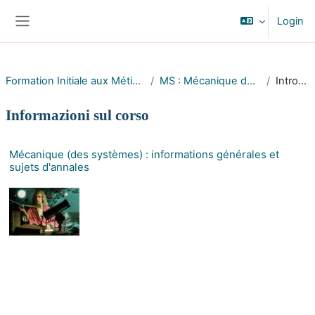
Vai al contenuto principale
Login
Pannello laterale
Formation Initiale aux Métiers d'Ingénieur (FIMI)
MS : Mécanique des Systèmes (2A)
Introduzione
Informazioni sul corso
Mécanique (des systèmes) : informations générales et
sujets d'annales